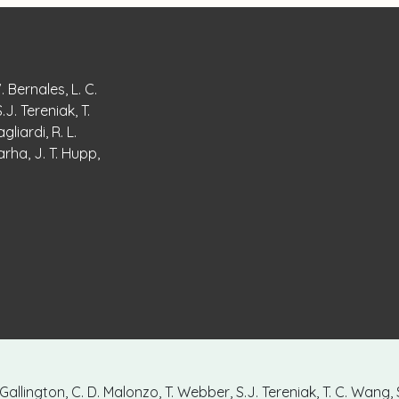
. Bernales, L. C.
J. Tereniak, T.
agliardi, R. L.
arha, J. T. Hupp,
allington, C. D. Malonzo, T. Webber, S.J. Tereniak, T. C. Wang, S. P