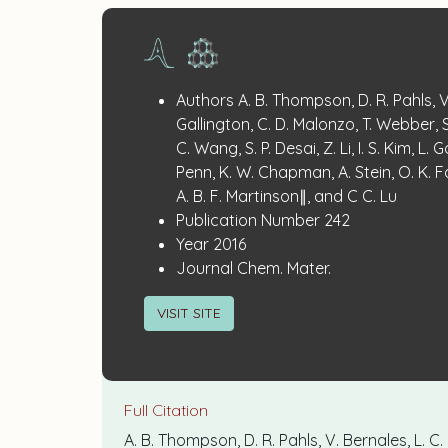
Publication
:
Authors
A. B. Thompson, D. R. Pahls, V
Details
Gallington, C. D. Malonzo, T. Webber, S.
C. Wang, S. P. Desai, Z. Li, I. S. Kim, L. G
Penn, K. W. Chapman, A. Stein, O. K. F
A. B. F. Martinson∥, and C C. Lu
:
Publication Number
242
:
Year
2016
:
Journal
Chem. Mater.
VISIT SITE
Full Citation
A. B. Thompson, D. R. Pahls, V. Bernales, L. C. G