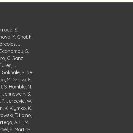
arroca, S.
nova, Y. Choi, F.
órcoles, J.
S. Economou, S.
aro, C. Sanz
uller, L.
 P. Gokhale, S. de
p, M. Grossi, E.
T. S. Humble, N.
D. Jennewein, S.
 P. Jurcevic, W.
n, K. Klymko, K.
owski, T. Laino,
tega, A. Li, M.
tiel, F. Martin-