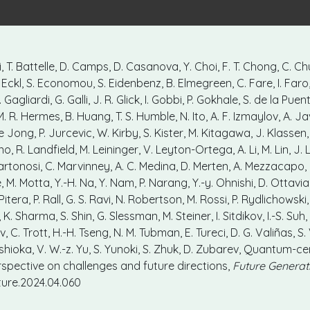
i, T. Battelle, D. Camps, D. Casanova, Y. Choi, F. T. Chong, C. Ch
 T. Eckl, S. Economou, S. Eidenbenz, B. Elmegreen, C. Fare, I. Faro
L. Gagliardi, G. Galli, J. R. Glick, I. Gobbi, P. Gokhale, S. de la Pue
 M. R. Hermes, B. Huang, T. S. Humble, N. Ito, A. F. Izmaylov, A. J
 Jong, P. Jurcevic, W. Kirby, S. Kister, M. Kitagawa, J. Klassen,
, R. Landfield, M. Leininger, V. Leyton-Ortega, A. Li, M. Lin, J. L
artonosi, C. Marvinney, A. C. Medina, D. Merten, A. Mezzacapo, K
, M. Motta, Y.-H. Na, Y. Nam, P. Narang, Y.-y. Ohnishi, D. Ottavian
Pitera, P. Rall, G. S. Ravi, N. Robertson, M. Rossi, P. Rydlichowski,
Sharma, S. Shin, G. Slessman, M. Steiner, I. Sitdikov, I.-S. Suh, 
 C. Trott, H.-H. Tseng, N. M. Tubman, E. Tureci, D. G. Valiñas, S.
shioka, V. W.-z. Yu, S. Yunoki, S. Zhuk, D. Zubarev, Quantum-ce
spective on challenges and future directions,
Future Genera
future.2024.04.060