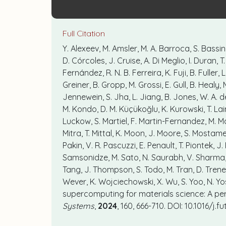
Full Citation
Y. Alexeev, M. Amsler, M. A. Barroca, S. Bassin
D. Córcoles, J. Cruise, A. Di Meglio, I. Duran,
Fernández, R. N. B. Ferreira, K. Fuji, B. Fuller, 
Greiner, B. Gropp, M. Grossi, E. Gull, B. Healy,
Jennewein, S. Jha, L. Jiang, B. Jones, W. A. de
M. Kondo, D. M. Küçükoğlu, K. Kurowski, T. Laino
Luckow, S. Martiel, F. Martin-Fernandez, M. M
Mitra, T. Mittal, K. Moon, J. Moore, S. Mostame
Pakin, V. R. Pascuzzi, E. Penault, T. Piontek, J. 
Samsonidze, M. Sato, N. Saurabh, V. Sharma, K. 
Tang, J. Thompson, S. Todo, M. Tran, D. Trenev,
Wever, K. Wojciechowski, X. Wu, S. Yoo, N. Yo
supercomputing for materials science: A per
Systems
,
2024
, 160, 666-710. DOI: 10.1016/j.