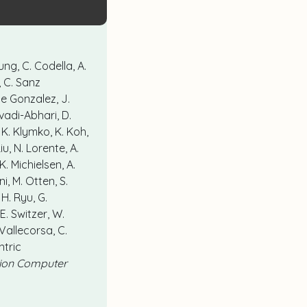
ung, C. Codella, A.
, C. Sanz
nte Gonzalez, J.
avadi-Abhari, D.
 K. Klymko, K. Koh,
iu, N. Lorente, A.
. Michielsen, A.
i, M. Otten, S.
 H. Ryu, G.
E. Switzer, W.
 Vallecorsa, C.
ntric
tion Computer