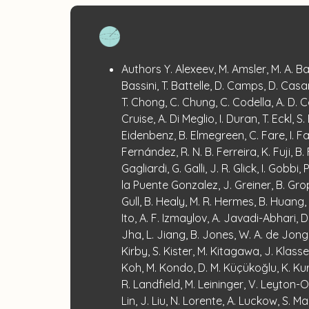
Publication
:
Authors
Y. Alexeev, M. Amsler, M. A. B
Details
Bassini, T. Battelle, D. Camps, D. Casa
T. Chong, C. Chung, C. Codella, A. D. C
Cruise, A. Di Meglio, I. Duran, T. Eckl, 
Eidenbenz, B. Elmegreen, C. Fare, I. F
Fernández, R. N. B. Ferreira, K. Fuji, B. F
Gagliardi, G. Galli, J. R. Glick, I. Gobbi,
la Puente Gonzalez, J. Greiner, B. Grop
Gull, B. Healy, M. R. Hermes, B. Huang, 
Ito, A. F. Izmaylov, A. Javadi-Abhari, 
Jha, L. Jiang, B. Jones, W. A. de Jong,
Kirby, S. Kister, M. Kitagawa, J. Klasse
Koh, M. Kondo, D. M. Küçükoğlu, K. Kur
R. Landfield, M. Leininger, V. Leyton-Or
Lin, J. Liu, N. Lorente, A. Luckow, S. Mar