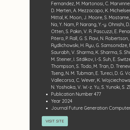
Fernandez, M. Martonosi, C. Marvinney
D. Merten, A. Mezzacapo, K. Michielsen,
Mittal, K. Moon, J. Moore, S. Mostame,
Na, Y. Nam, P. Narang, Y.-y. Ohnishi, D.
Otten, S. Pakin, V. R. Pascuzzi, E. Penau
Pitera, P. Rall, G. S. Ravi, N. Robertson, 
Rydlichowski, H. Ryu, G. Samsonidze, 
Saurabh, V. Sharma, K. Sharma, S. Shi
M. Steiner, I. Sitdikov, I.-S. Suh, E. Swit
Thompson, S. Todo, M. Tran, D. Trenev, 
Tseng, N. M. Tubman, E. Tureci, D. G. Va
Vallecorsa, C. Wever, K. Wojciechowski
N. Yoshioka, V. W.-z. Yu, S. Yunoki, S.
:
Publication Number
477
:
Year
2024
:
Journal
Future Generation Compute
VISIT SITE