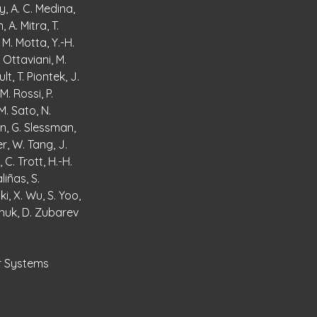
, A. C. Medina,
 A. Mitra, T.
 M. Motta, Y.-H.
 Ottaviani, M.
lt, T. Piontek, J.
M. Rossi, P.
M. Sato, N.
n, G. Slessman,
zer, W. Tang, J.
C. Trott, H.-H.
liñas, S.
, X. Wu, S. Yoo,
 Zhuk, D. Zubarev
r Systems